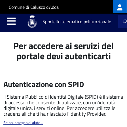
Log
Salta al contenuto principale
Skip to site navigation
Comune di Calusco d'Adda
me
Sportello telematico polifunzionale
Per accedere ai servizi del
portale devi autenticarti
Autenticazione con SPID
Il Sistema Pubblico di Identità Digitale (SPID) è il sistema
di accesso che consente di utilizzare, con un'identità
digitale unica, i servizi online. Per accedere utilizza le
credenziali che ti ha rilasciato l’Identity Provider.
Se hai bisogno di aiuto...