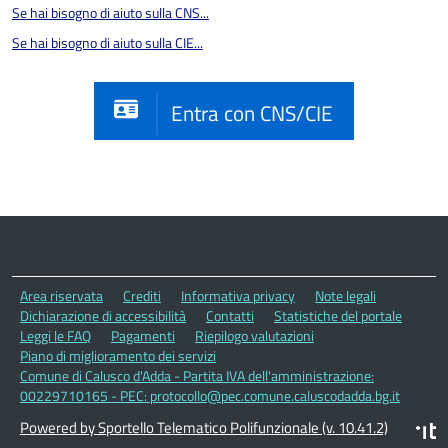
Se hai bisogno di aiuto sulla CNS...
Se hai bisogno di aiuto sulla CIE...
Entra con CNS/CIE
Area riservata
Crediti
Informativa privacy
Note legali
Dichiarazione di accessibilità
Contatti
Statistiche del portale
Leggi le FAQ
Pagamenti
Riepilogo valutazioni
Piano di miglioramento dei servizi
Comune di Calusco d'Adda - Partita IVA dell'amministrazione:
00229710165 - PEC: protocollo@pec.comune.caluscodadda.bg.it
Powered by Sportello Telematico Polifunzionale (v. 10.41.2)