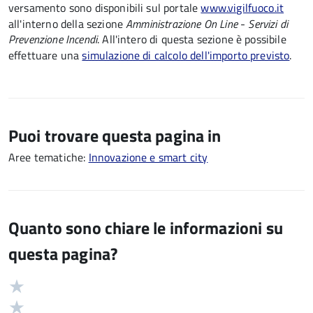
versamento sono
disponibili sul portale
www.vigilfuoco.it
all'interno della sezione
Amministrazione On Line
-
Servizi di
Prevenzione Incendi
. All'intero di questa sezione è possibile
effettuare una
simulazione di calcolo dell'importo previsto
.
Puoi trovare questa pagina in
Aree tematiche:
Innovazione e smart city
Quanto sono chiare le informazioni su
questa pagina?
Valuta
Valutazione
5
Valuta