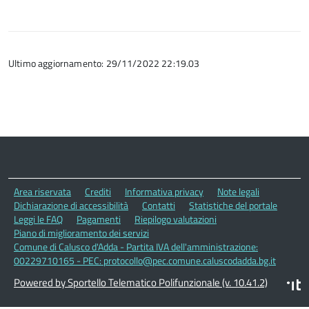
Ultimo aggiornamento: 29/11/2022 22:19.03
Area riservata
Crediti
Informativa privacy
Note legali
Dichiarazione di accessibilità
Contatti
Statistiche del portale
Leggi le FAQ
Pagamenti
Riepilogo valutazioni
Piano di miglioramento dei servizi
Comune di Calusco d'Adda - Partita IVA dell'amministrazione:
00229710165 - PEC: protocollo@pec.comune.caluscodadda.bg.it
Powered by Sportello Telematico Polifunzionale (v. 10.41.2)