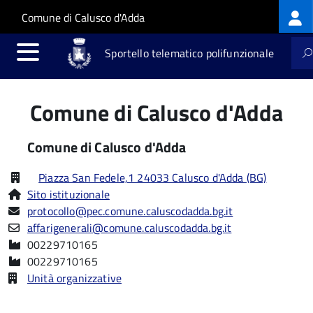
Log
Salta al contenuto principale
Skip to site navigation
Comune di Calusco d'Adda
me
Sportello telematico polifunzionale
Comune di Calusco d'Adda
Comune di Calusco d'Adda
Piazza San Fedele,1 24033 Calusco d'Adda (BG)
Sito istituzionale
protocollo@pec.comune.caluscodadda.bg.it
affarigenerali@comune.caluscodadda.bg.it
00229710165
00229710165
Unità organizzative