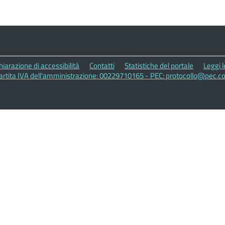
hiarazione di accessibilità
Contatti
Statistiche del portale
Leggi 
artita IVA dell'amministrazione: 00229710165 - PEC: protocollo@pec.c