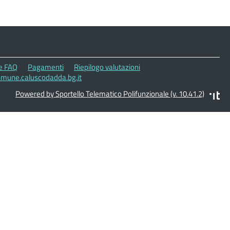
le FAQ
Pagamenti
Riepilogo valutazioni
omune.caluscodadda.bg.it
Powered by Sportello Telematico Polifunzionale (v. 10.41.2)