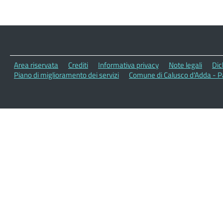
Area riservata
Crediti
Informativa privacy
Note legali
Dic
Piano di miglioramento dei servizi
Comune di Calusco d'Adda - P