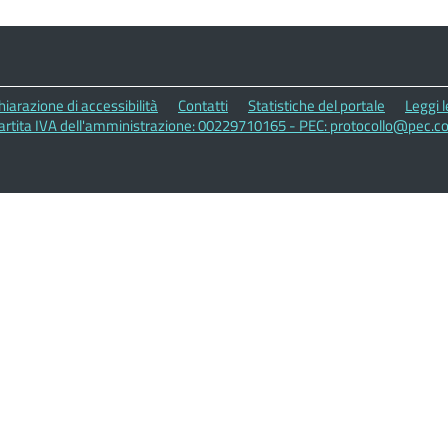
hiarazione di accessibilità
Contatti
Statistiche del portale
Leggi 
artita IVA dell'amministrazione: 00229710165 - PEC: protocollo@pec.c