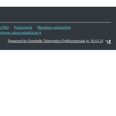
le FAQ
Pagamenti
Riepilogo valutazioni
omune.caluscodadda.bg.it
Powered by Sportello Telematico Polifunzionale (v. 10.41.2)