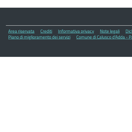
Area riservata
Crediti
Informativa privacy
Note legali
Dic
Piano di miglioramento dei servizi
Comune di Calusco d'Adda - P