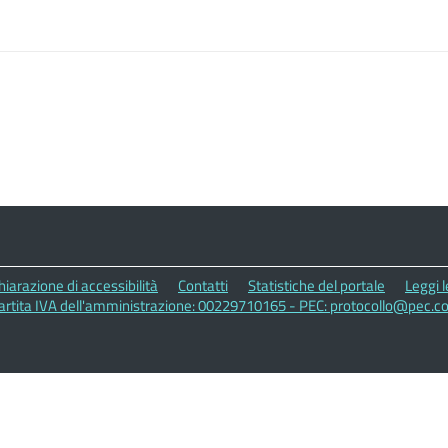
hiarazione di accessibilità
Contatti
Statistiche del portale
Leggi 
artita IVA dell'amministrazione: 00229710165 - PEC: protocollo@pec.c