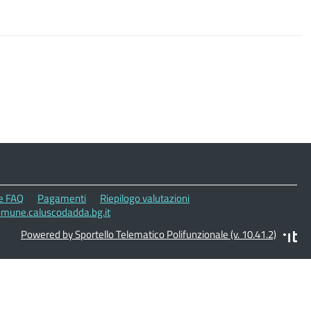
le FAQ
Pagamenti
Riepilogo valutazioni
omune.caluscodadda.bg.it
Powered by Sportello Telematico Polifunzionale (v. 10.41.2)