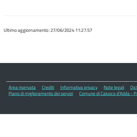
Ultimo aggiornamento: 27/06/2024 11:27.57
Area riservata
Crediti
Informativa privacy
Note legali
Dic
Piano di miglioramento dei servizi
Comune di Calusco d'Adda - P