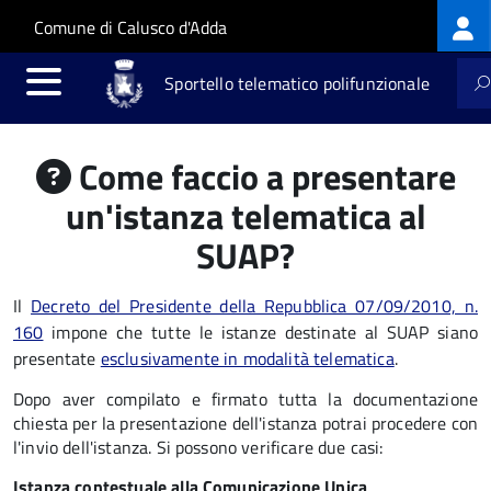
Log
Salta al contenuto principale
Skip to site navigation
Comune di Calusco d'Adda
me
Sportello telematico polifunzionale
Come faccio a presentare
un'istanza telematica al
SUAP?
Il
Decreto del Presidente della Repubblica 07/09/2010, n.
160
impone che tutte le istanze destinate al SUAP siano
presentate
esclusivamente in modalità telematica
.
Dopo aver compilato e firmato tutta la documentazione
chiesta per la presentazione dell'istanza potrai procedere con
l'invio dell'istanza. Si possono verificare due casi:
Istanza contestuale alla Comunicazione Unica