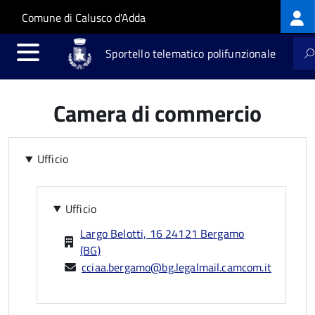
Log
Salta al contenuto principale
Skip to site navigation
Comune di Calusco d'Adda
me
Sportello telematico polifunzionale
Camera di commercio
Ufficio
Ufficio
Largo Belotti, 16 24121 Bergamo
(BG)
cciaa.bergamo@bg.legalmail.camcom.it