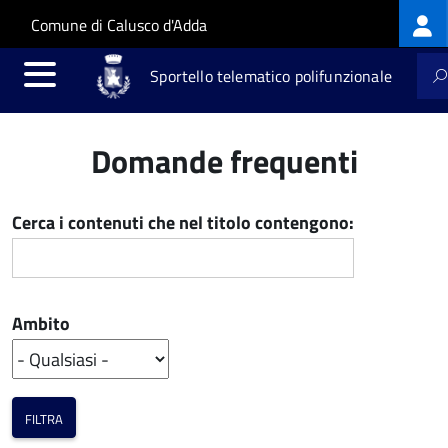
Log
Salta al contenuto principale
Skip to site navigation
Comune di Calusco d'Adda
me
Sportello telematico polifunzionale
Domande frequenti
Cerca i contenuti che nel titolo contengono:
Ambito